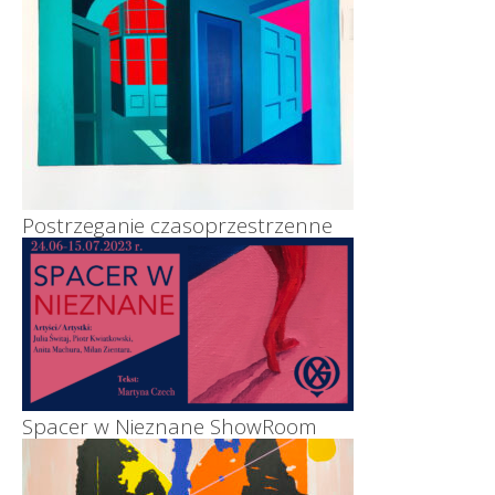
Postrzeganie czasoprzestrzenne
Spacer w Nieznane ShowRoom