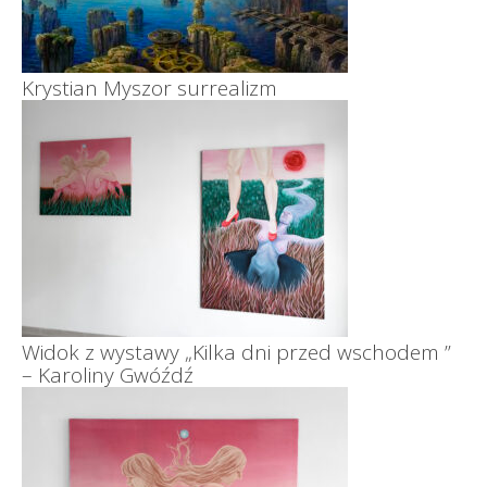
Krystian Myszor surrealizm
Widok z wystawy „Kilka dni przed wschodem ”
– Karoliny Gwóźdź