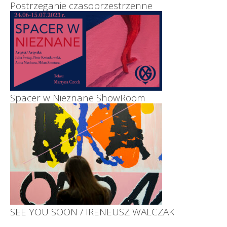
Postrzeganie czasoprzestrzenne
Spacer w Nieznane ShowRoom
SEE YOU SOON / IRENEUSZ WALCZAK