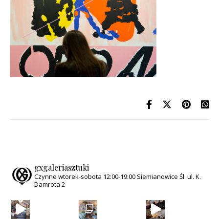
gxgaleriasztuki
Czynne wtorek-sobota
12:00-19:00
Siemianowice Śl.
ul. K.
Damrota 2
Za nami wernisaż wystawy „Magiczny Świat Równole