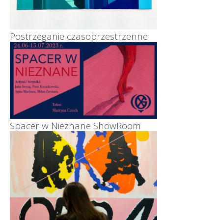
Postrzeganie czasoprzestrzenne
Spacer w Nieznane ShowRoom