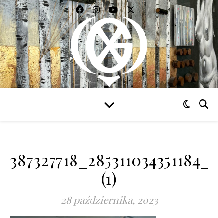
WIDZIEĆ WSZYSTKO
387327718_285311034351184_
(1)
28 października, 2023