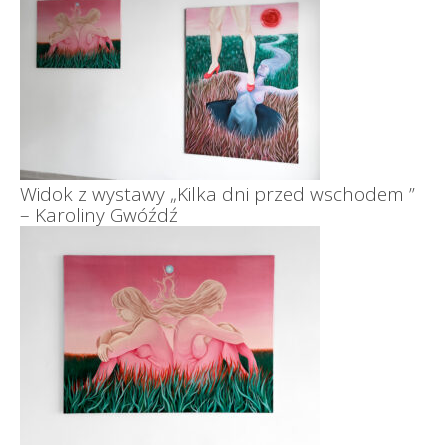
Widok z wystawy „Kilka dni przed wschodem ”
– Karoliny Gwóźdź