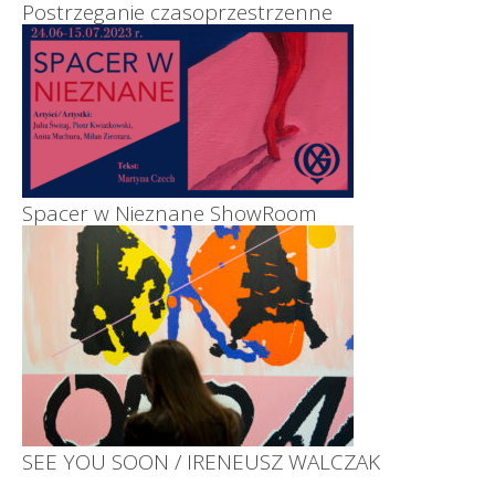
Postrzeganie czasoprzestrzenne
Spacer w Nieznane ShowRoom
SEE YOU SOON / IRENEUSZ WALCZAK