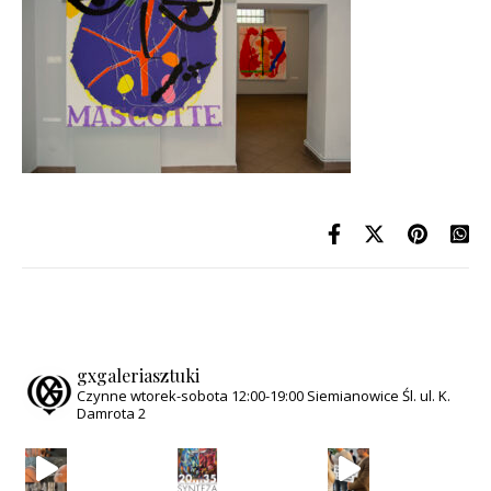
gxgaleriasztuki
Czynne wtorek-sobota
12:00-19:00
Siemianowice Śl.
ul. K.
Damrota 2
Za nami wyjątkowy wieczór w Galerii GX