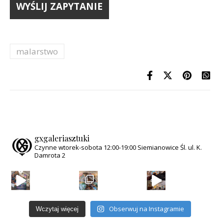
malarstwo
gxgaleriasztuki
Czynne wtorek-sobota
12:00-19:00
Siemianowice Śl.
ul. K.
Damrota 2
Za nami wernisaż wystawy „Magiczny Świat Równole
Obserwuj na Instagramie
Wczytaj więcej