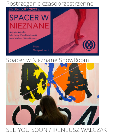
Postrzeganie czasoprzestrzenne
Spacer w Nieznane ShowRoom
SEE YOU SOON / IRENEUSZ WALCZAK