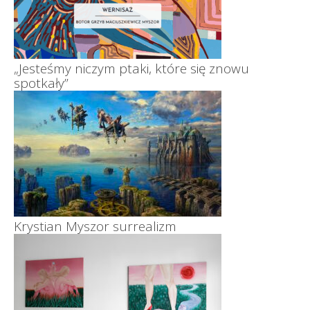
„Jesteśmy niczym ptaki, które się znowu
spotkały”
Krystian Myszor surrealizm