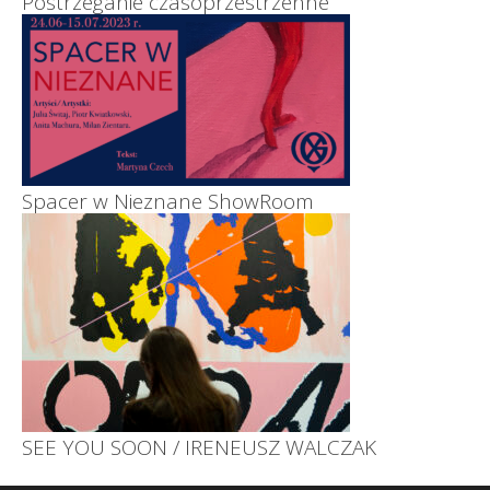
Postrzeganie czasoprzestrzenne
Spacer w Nieznane ShowRoom
SEE YOU SOON / IRENEUSZ WALCZAK