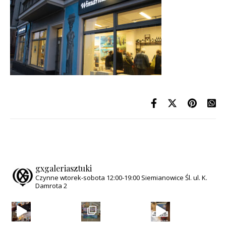
gxgaleriasztuki
Czynne wtorek-sobota
12:00-19:00
Siemianowice Śl.
ul. K.
Damrota 2
Anioły na deskorolkach to opowieść o wolności, kt