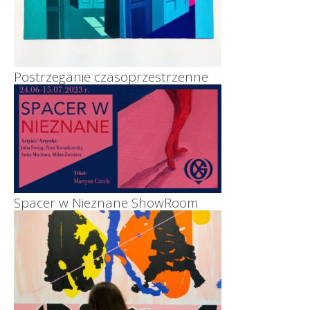
Postrzeganie czasoprzestrzenne
Spacer w Nieznane ShowRoom