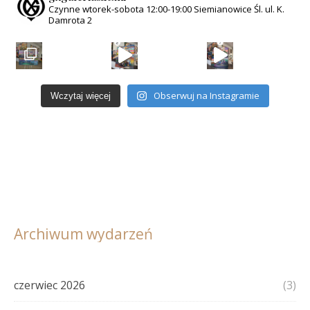
Czynne wtorek-sobota
12:00-19:00
Siemianowice Śl.
ul. K.
Damrota 2
Anioły na deskorolkach to opowieść o wolności, kt
Obserwuj na Instagramie
Wczytaj więcej
Archiwum wydarzeń
czerwiec 2026
(3)