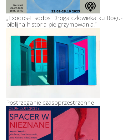
„Exodos-Eisodos. Droga człowieka ku Bogu-
biblijna historia pielgrzymowania.”
Postrzeganie czasoprzestrzenne