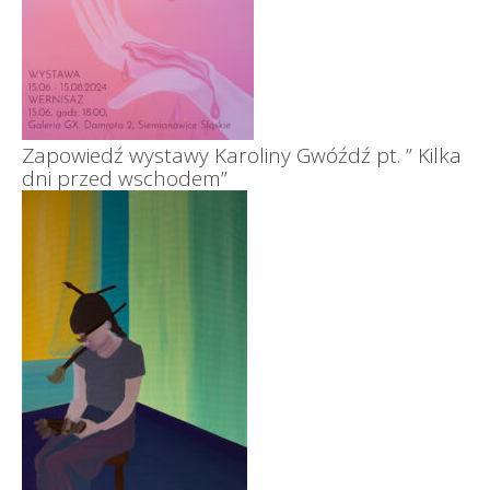
Zapowiedź wystawy Karoliny Gwóźdź pt. ” Kilka
dni przed wschodem”