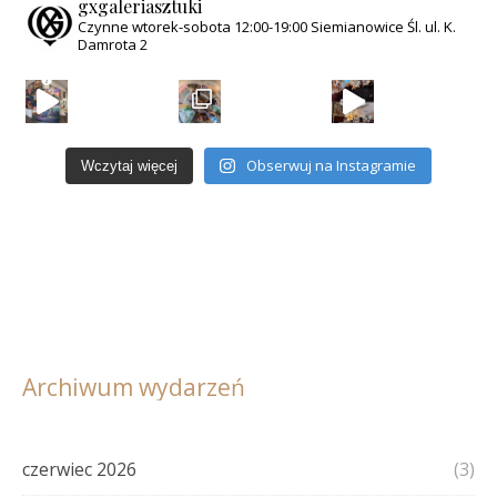
gxgaleriasztuki
Czynne wtorek-sobota
12:00-19:00
Siemianowice Śl.
ul. K.
Damrota 2
Za nami wernisaż wystawy „Magiczny Świat Równole
Obserwuj na Instagramie
Wczytaj więcej
Archiwum wydarzeń
czerwiec 2026
(3)