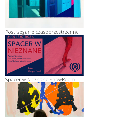
Postrzeganie czasoprzestrzenne
Spacer w Nieznane ShowRoom