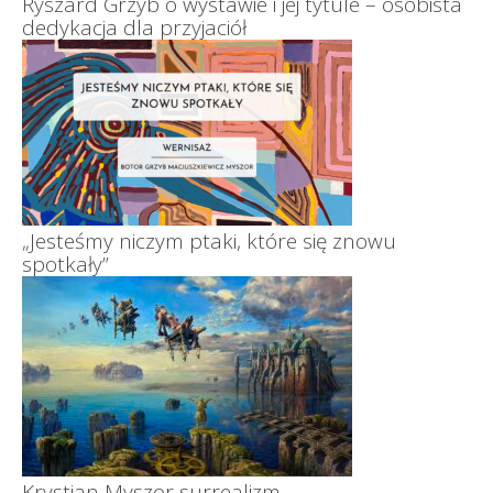
Ryszard Grzyb o wystawie i jej tytule – osobista
dedykacja dla przyjaciół
„Jesteśmy niczym ptaki, które się znowu
spotkały”
Krystian Myszor surrealizm