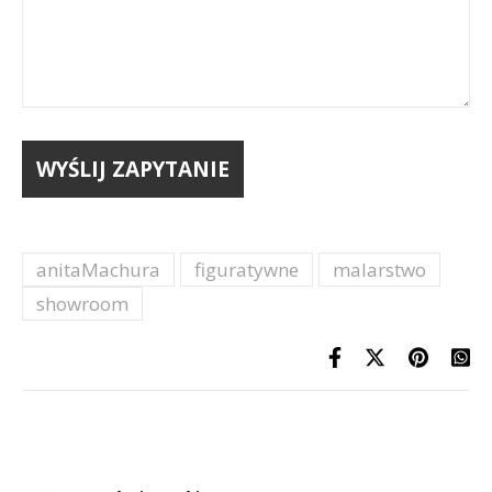
anitaMachura
figuratywne
malarstwo
showroom