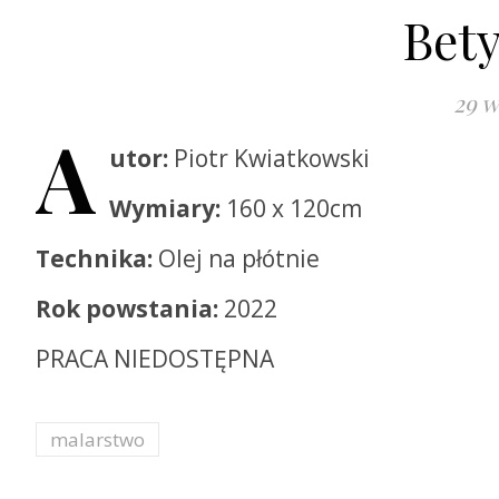
Bety
29 w
A
utor:
Piotr Kwiatkowski
Wymiary:
160 x 120cm
Technika:
Olej na płótnie
Rok powstania:
2022
PRACA NIEDOSTĘPNA
malarstwo