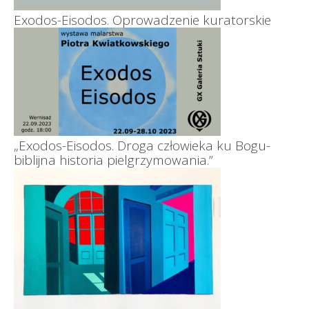
Exodos-Eisodos. Oprowadzenie kuratorskie
„Exodos-Eisodos. Droga człowieka ku Bogu-
biblijna historia pielgrzymowania.”