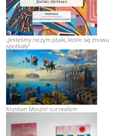
„Jesteśmy niczym ptaki, które się znowu
spotkały”
Krystian Myszor surrealizm