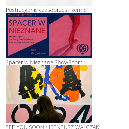
Postrzeganie czasoprzestrzenne
Spacer w Nieznane ShowRoom
SEE YOU SOON / IRENEUSZ WALCZAK