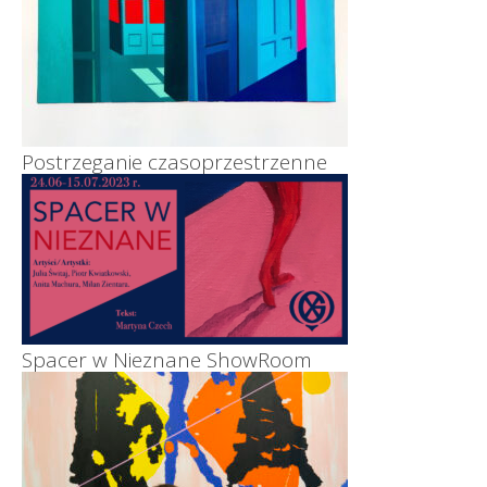
Postrzeganie czasoprzestrzenne
Spacer w Nieznane ShowRoom