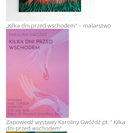
„Kilka dni przed wschodem” – malarstwo
Zapowiedź wystawy Karoliny Gwóźdź pt. ” Kilka
dni przed wschodem”