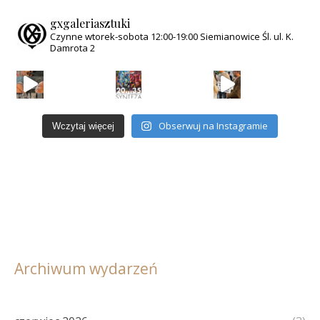
gxgaleriasztuki
Czynne wtorek-sobota
12:00-19:00
Siemianowice Śl.
ul. K.
Damrota 2
Za nami wyjątkowy wieczór w Galerii GX
Wernis
Obserwuj na Instagramie
Wczytaj więcej
Archiwum wydarzeń