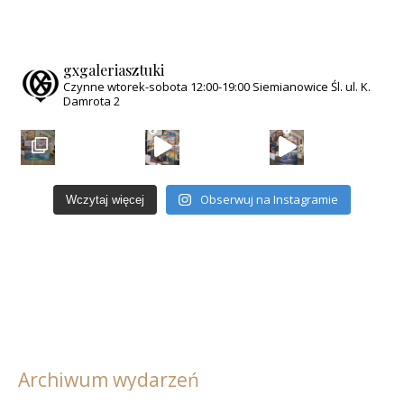
gxgaleriasztuki
Czynne wtorek-sobota
12:00-19:00
Siemianowice Śl.
ul. K.
Damrota 2
Anioły na deskorolkach to opowieść o wolności, kt
Obserwuj na Instagramie
Wczytaj więcej
Archiwum wydarzeń