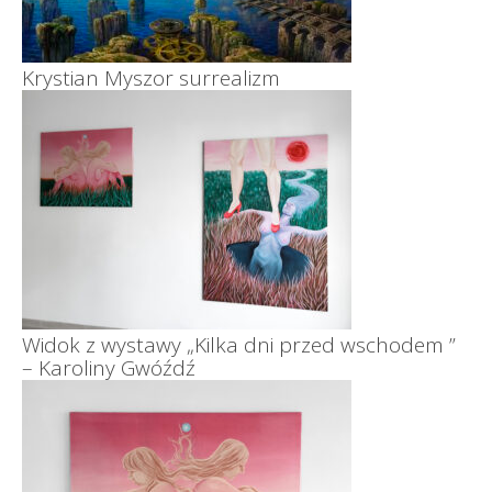
Krystian Myszor surrealizm
Widok z wystawy „Kilka dni przed wschodem ”
– Karoliny Gwóźdź