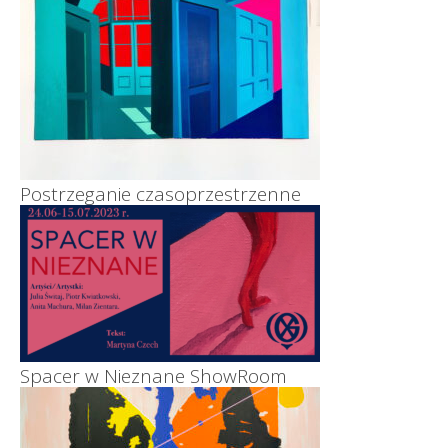
Postrzeganie czasoprzestrzenne
Spacer w Nieznane ShowRoom