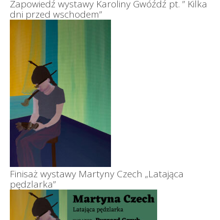
Zapowiedź wystawy Karoliny Gwóźdź pt. ” Kilka
dni przed wschodem”
Finisaż wystawy Martyny Czech „Latająca
pędzlarka”