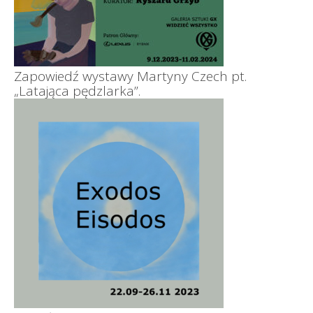
Zapowiedź wystawy Martyny Czech pt.
„Latająca pędzlarka”.