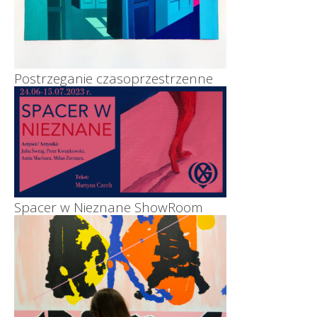
Postrzeganie czasoprzestrzenne
Spacer w Nieznane ShowRoom