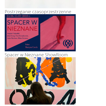
Postrzeganie czasoprzestrzenne
Spacer w Nieznane ShowRoom