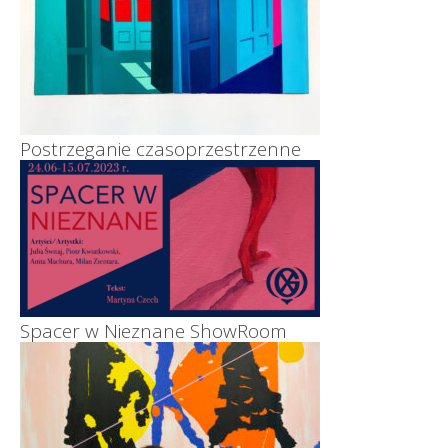
Postrzeganie czasoprzestrzenne
Spacer w Nieznane ShowRoom