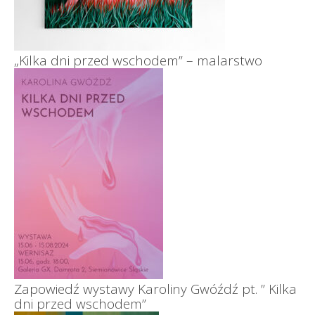
„Kilka dni przed wschodem” – malarstwo
Zapowiedź wystawy Karoliny Gwóźdź pt. ” Kilka
dni przed wschodem”