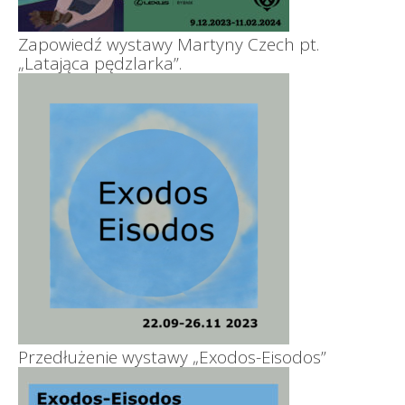
Zapowiedź wystawy Martyny Czech pt.
„Latająca pędzlarka”.
Przedłużenie wystawy „Exodos-Eisodos”