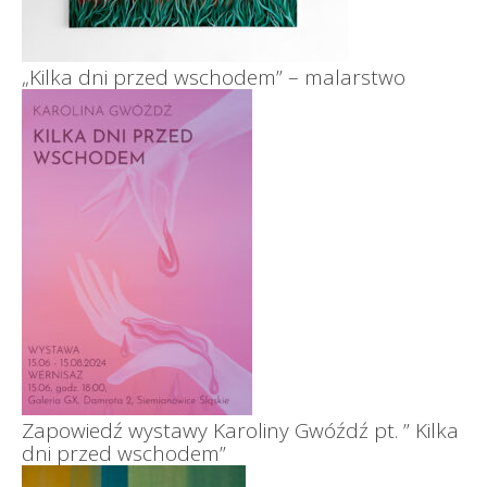
„Kilka dni przed wschodem” – malarstwo
Zapowiedź wystawy Karoliny Gwóźdź pt. ” Kilka
dni przed wschodem”