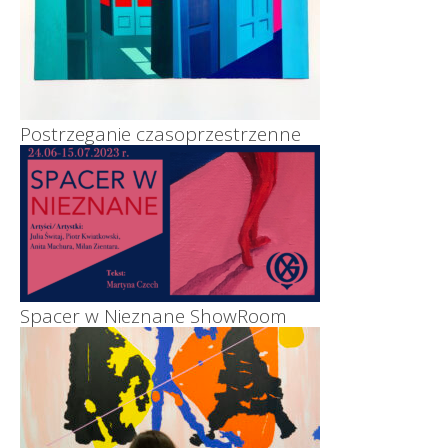
Postrzeganie czasoprzestrzenne
Spacer w Nieznane ShowRoom