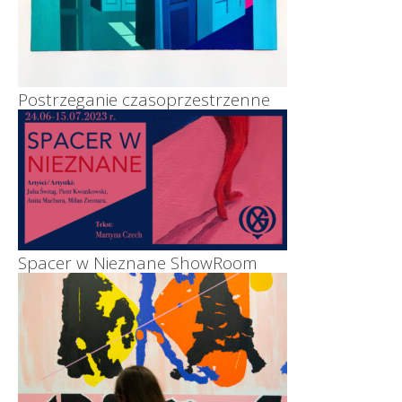
Postrzeganie czasoprzestrzenne
Spacer w Nieznane ShowRoom