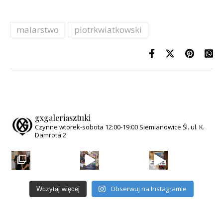
malarstwo
piotrkwiatkowski
gxgaleriasztuki
Czynne wtorek-sobota
12:00-19:00
Siemianowice Śl.
ul. K.
Damrota 2
Obserwuj na Instagramie
Wczytaj więcej