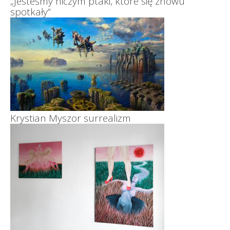
„Jesteśmy niczym ptaki, które się znowu
spotkały”
Krystian Myszor surrealizm