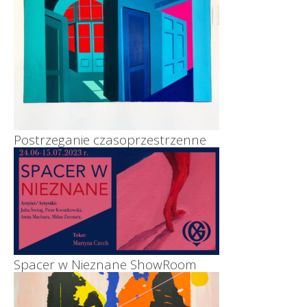
Postrzeganie czasoprzestrzenne
Spacer w Nieznane ShowRoom