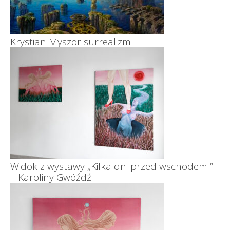
Krystian Myszor surrealizm
Widok z wystawy „Kilka dni przed wschodem ”
– Karoliny Gwóźdź